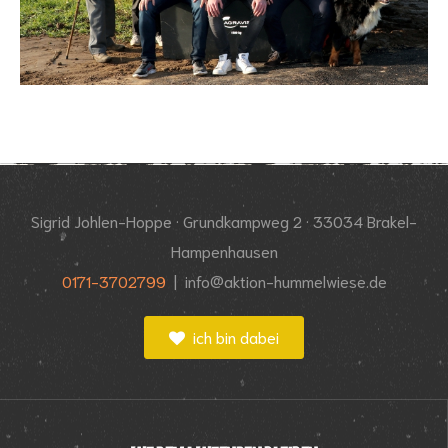
Sigrid Johlen-Hoppe · Grundkampweg 2
·
33034 Brakel-
Hampenhausen
0171-3702799
|
info@aktion-hummelwiese.de
ich bin dabei