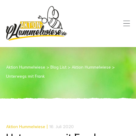
Aktion Hummelwiese
>
Blog List
>
Aktion Hummelwiese
>
Unterwegs mit Frank
Aktion Hummelwiese
16. Juli 2020