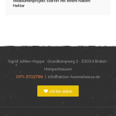
Wildblumenprojekt startet mit einem halben
Hektar
Sigrid Johlen-Hoppe · Grundkampweg 2
·
33034 Brakel-
Hampenhausen
0171-3702799
|
info@aktion-hummelwiese.de
ich bin dabei